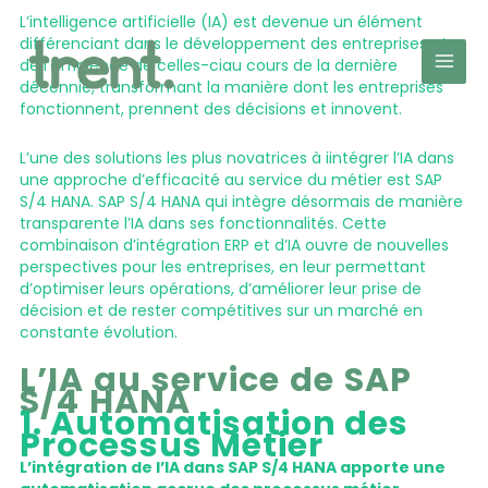
Aller
L’intelligence artificielle (IA) est devenue un élément
au
différenciant dans le développement des entreprises et
contenu
de l’efficience de celles-ciau cours de la dernière
décennie, transformant la manière dont les entreprises
fonctionnent, prennent des décisions et innovent.
L’une des solutions les plus novatrices à iintégrer l’IA dans
une approche d’efficacité au service du métier est SAP
S/4 HANA. SAP S/4 HANA qui intègre désormais de manière
transparente l’IA dans ses fonctionnalités. Cette
combinaison d’intégration ERP et d’IA ouvre de nouvelles
perspectives pour les entreprises, en leur permettant
d’optimiser leurs opérations, d’améliorer leur prise de
décision et de rester compétitives sur un marché en
constante évolution.
L’IA au service de SAP
S/4 HANA
1. Automatisation des
Processus Métier
L’intégration de l’IA dans SAP S/4 HANA apporte une